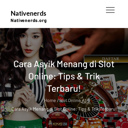
Skip
to
Nativenerds
content
Nativenerds.org
Cara Asyik Menang di Slot
Online: Tips & Trik
Terbaru!
Home
Slot Online
Cara Asyik Menang di Slot Online: Tips & Trik Terbaru!