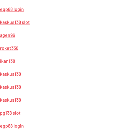
egp88 login
kaskus138 slot
agen96
roket338
ikan138
kaskus138
kaskus138
kaskus138
pg138 slot
egp88 login