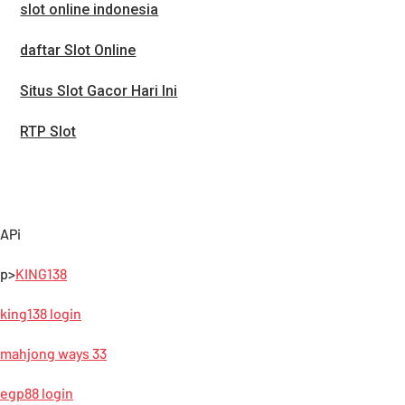
slot online indonesia
daftar Slot Online
Situs Slot Gacor Hari Ini
RTP Slot
APi
p>
KING138
king138 login
mahjong ways 33
egp88 login