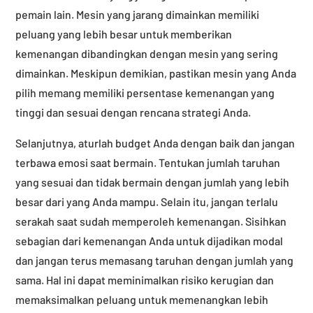
pemain lain. Mesin yang jarang dimainkan memiliki
peluang yang lebih besar untuk memberikan
kemenangan dibandingkan dengan mesin yang sering
dimainkan. Meskipun demikian, pastikan mesin yang Anda
pilih memang memiliki persentase kemenangan yang
tinggi dan sesuai dengan rencana strategi Anda.
Selanjutnya, aturlah budget Anda dengan baik dan jangan
terbawa emosi saat bermain. Tentukan jumlah taruhan
yang sesuai dan tidak bermain dengan jumlah yang lebih
besar dari yang Anda mampu. Selain itu, jangan terlalu
serakah saat sudah memperoleh kemenangan. Sisihkan
sebagian dari kemenangan Anda untuk dijadikan modal
dan jangan terus memasang taruhan dengan jumlah yang
sama. Hal ini dapat meminimalkan risiko kerugian dan
memaksimalkan peluang untuk memenangkan lebih