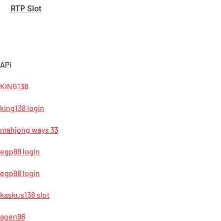
RTP Slot
APi
KING138
king138 login
mahjong ways 33
egp88 login
egp88 login
kaskus138 slot
agen96