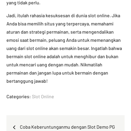
yang tidak perlu.
Jadi, itulah rahasia kesuksesan di dunia slot online. Jika
Anda bisa memilih situs yang terpercaya, memahami
aturan dan strategi permainan, serta mengendalikan
emosi saat bermain, peluang Anda untuk memenangkan
uang dari slot online akan semakin besar. Ingatlah bahwa
bermain slot online adalah untuk menghibur dan bukan
untuk mencari uang dengan mudah. Nikmatilah
permainan dan jangan lupa untuk bermain dengan
bertanggung jawab!
Categories:
Slot Online
Navigasi
Coba Keberuntunganmu dengan Slot Demo PG