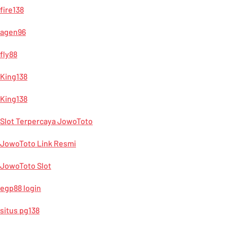
fire138
agen96
fly88
King138
King138
Slot Terpercaya JowoToto
JowoToto Link Resmi
JowoToto Slot
egp88 login
situs pg138