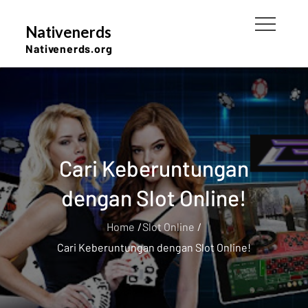
Skip
to
Nativenerds
content
Nativenerds.org
Cari Keberuntungan
dengan Slot Online!
Home
Slot Online
Cari Keberuntungan dengan Slot Online!