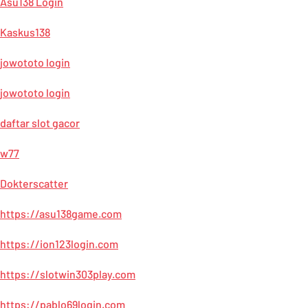
Asu138 Login
Kaskus138
jowototo login
jowototo login
daftar slot gacor
w77
Dokterscatter
https://asu138game.com
https://ion123login.com
https://slotwin303play.com
https://pablo69login.com