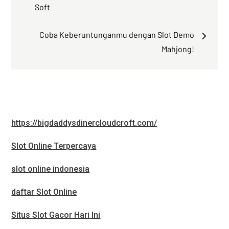
pos
Soft
Coba Keberuntunganmu dengan Slot Demo
Mahjong!
https://bigdaddysdinercloudcroft.com/
Slot Online Terpercaya
slot online indonesia
daftar Slot Online
Situs Slot Gacor Hari Ini