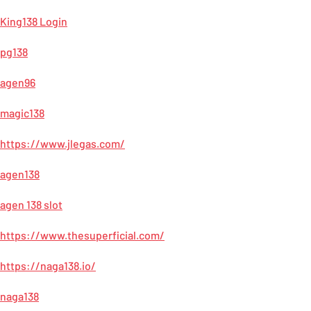
King138 Login
pg138
agen96
magic138
https://www.jlegas.com/
agen138
agen 138 slot
https://www.thesuperficial.com/
https://naga138.io/
naga138