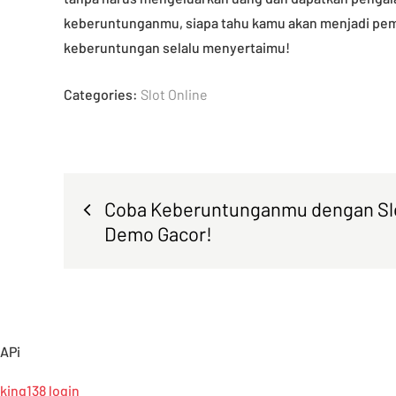
keberuntunganmu, siapa tahu kamu akan menjadi pem
keberuntungan selalu menyertaimu!
Categories:
Slot Online
Navigasi
Coba Keberuntunganmu dengan Sl
Demo Gacor!
pos
APi
king138 login