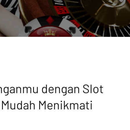
nganmu dengan Slot
 Mudah Menikmati