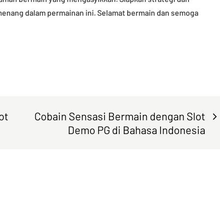
enang dalam permainan ini. Selamat bermain dan semoga
ot
Cobain Sensasi Bermain dengan Slot
Demo PG di Bahasa Indonesia