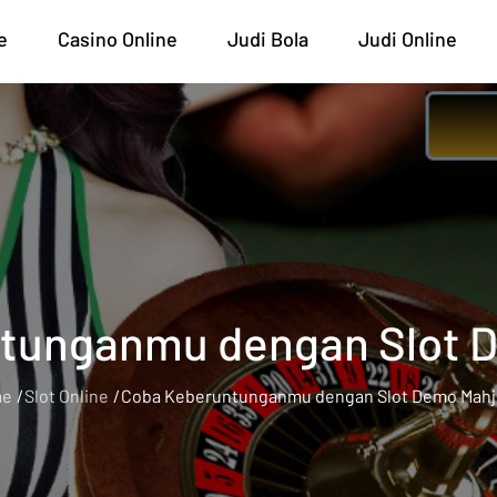
e
Casino Online
Judi Bola
Judi Online
tunganmu dengan Slot 
me
Slot Online
Coba Keberuntunganmu dengan Slot Demo Mahj