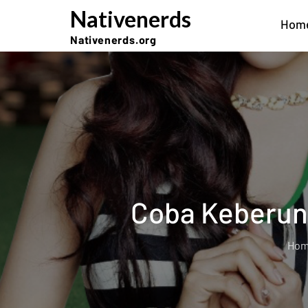
Skip
Nativenerds
Hom
to
Nativenerds.org
content
Coba Keberun
Ho