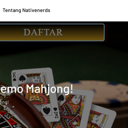
Tentang Nativenerds
Demo Mahjong!
ong!