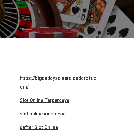
https://bigdaddysdinercloudcroft.c
om/
Slot Online Terpercaya
slot online indonesia
daftar Slot Online