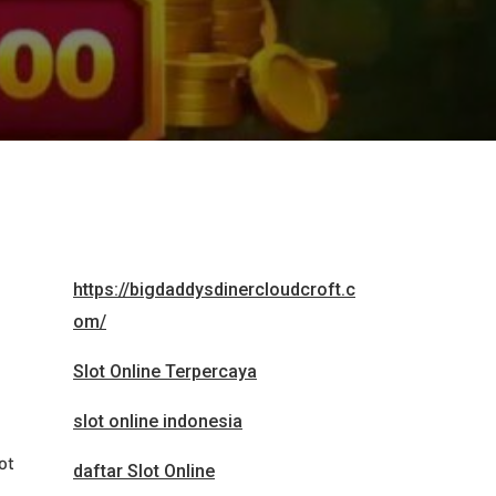
https://bigdaddysdinercloudcroft.c
om/
Slot Online Terpercaya
slot online indonesia
ot
daftar Slot Online