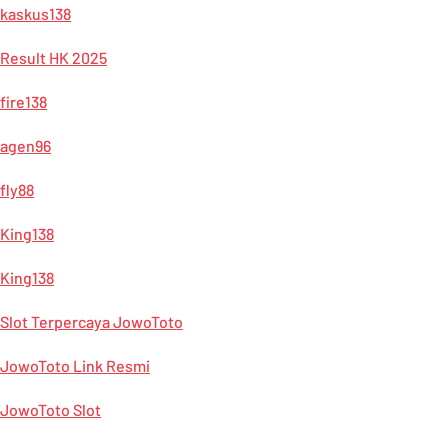
kaskus138
Result HK 2025
fire138
agen96
fly88
King138
King138
Slot Terpercaya JowoToto
JowoToto Link Resmi
JowoToto Slot