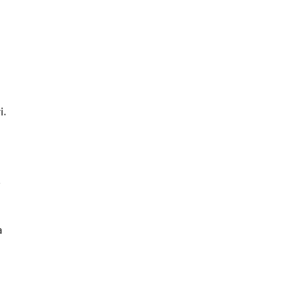
i.
.
a