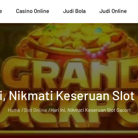
e
Casino Online
Judi Bola
Judi Online
ni, Nikmati Keseruan Slot
Home
Slot Online
Hari Ini, Nikmati Keseruan Slot Gacor!