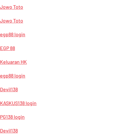
Jowo Toto
Jowo Toto
egp88 login
EGP 88
Keluaran HK
egp88 login
Devil138
KASKUS138 login
PG138 login
Devil138