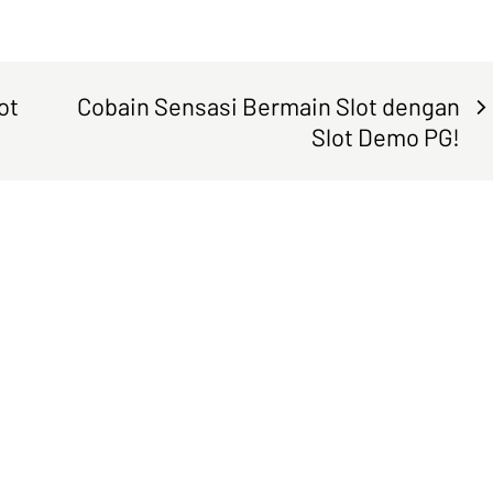
ot
Cobain Sensasi Bermain Slot dengan
Slot Demo PG!