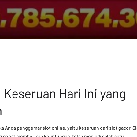
 Keseruan Hari Ini yang
n
ika Anda penggemar slot online, yaitu keseruan dari slot gacor. Sl
ng cepat memberikan keuntungan, telah menjadi salah satu