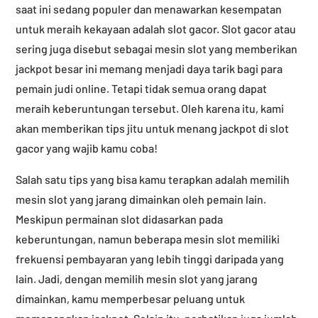
saat ini sedang populer dan menawarkan kesempatan
untuk meraih kekayaan adalah slot gacor. Slot gacor atau
sering juga disebut sebagai mesin slot yang memberikan
jackpot besar ini memang menjadi daya tarik bagi para
pemain judi online. Tetapi tidak semua orang dapat
meraih keberuntungan tersebut. Oleh karena itu, kami
akan memberikan tips jitu untuk menang jackpot di slot
gacor yang wajib kamu coba!
Salah satu tips yang bisa kamu terapkan adalah memilih
mesin slot yang jarang dimainkan oleh pemain lain.
Meskipun permainan slot didasarkan pada
keberuntungan, namun beberapa mesin slot memiliki
frekuensi pembayaran yang lebih tinggi daripada yang
lain. Jadi, dengan memilih mesin slot yang jarang
dimainkan, kamu memperbesar peluang untuk