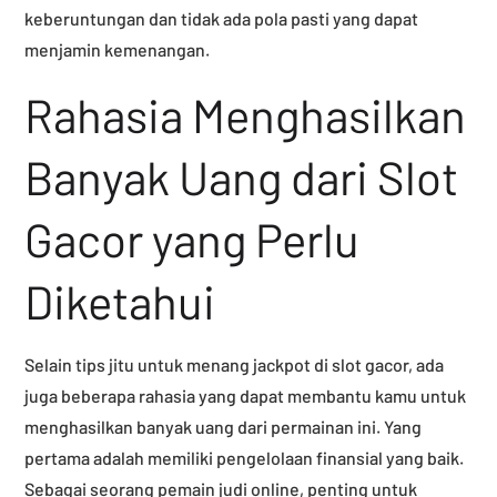
keberuntungan dan tidak ada pola pasti yang dapat
menjamin kemenangan.
Rahasia Menghasilkan
Banyak Uang dari Slot
Gacor yang Perlu
Diketahui
Selain tips jitu untuk menang jackpot di slot gacor, ada
juga beberapa rahasia yang dapat membantu kamu untuk
menghasilkan banyak uang dari permainan ini. Yang
pertama adalah memiliki pengelolaan finansial yang baik.
Sebagai seorang pemain judi online, penting untuk