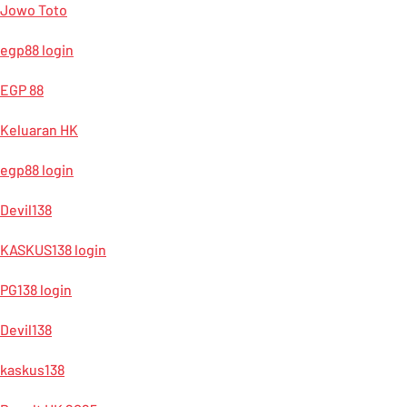
Jowo Toto
egp88 login
EGP 88
Keluaran HK
egp88 login
Devil138
KASKUS138 login
PG138 login
Devil138
kaskus138