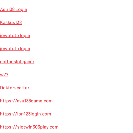
Asu138 Login
Kaskus138
jowototo login
jowototo login
daftar slot gacor
w77
Dokterscatter
https://asu138game.com
https://ion123login.com
https://slotwin303play.com