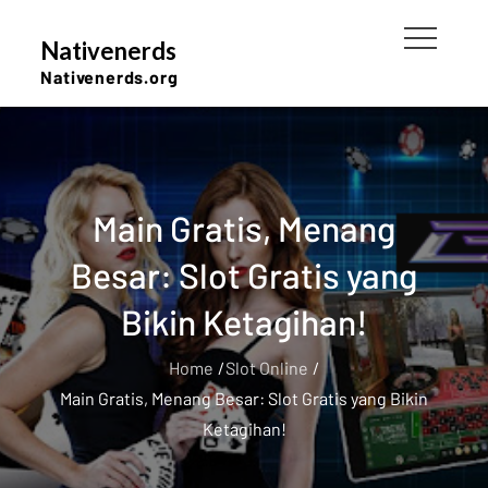
Skip
to
Nativenerds
content
Nativenerds.org
Main Gratis, Menang
Besar: Slot Gratis yang
Bikin Ketagihan!
Home
Slot Online
Main Gratis, Menang Besar: Slot Gratis yang Bikin
Ketagihan!