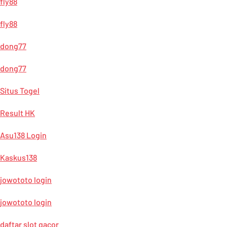
fly88
fly88
dong77
dong77
Situs Togel
Result HK
Asu138 Login
Kaskus138
jowototo login
jowototo login
daftar slot gacor