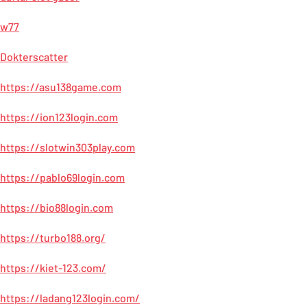
w77
Dokterscatter
https://asu138game.com
https://ion123login.com
https://slotwin303play.com
https://pablo69login.com
https://bio88login.com
https://turbo188.org/
https://kiet-123.com/
https://ladang123login.com/