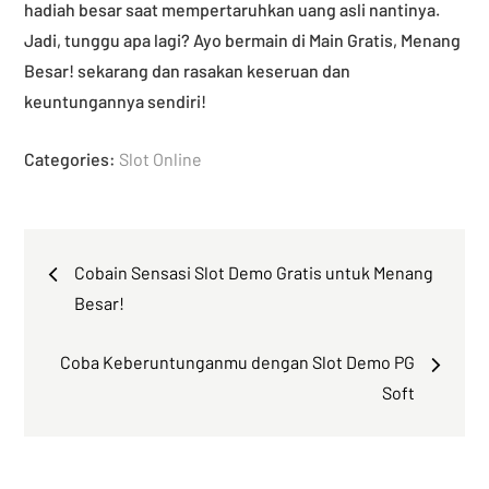
hadiah besar saat mempertaruhkan uang asli nantinya.
Jadi, tunggu apa lagi? Ayo bermain di Main Gratis, Menang
Besar! sekarang dan rasakan keseruan dan
keuntungannya sendiri!
Categories:
Slot Online
Navigasi
Cobain Sensasi Slot Demo Gratis untuk Menang
pos
Besar!
Coba Keberuntunganmu dengan Slot Demo PG
Soft