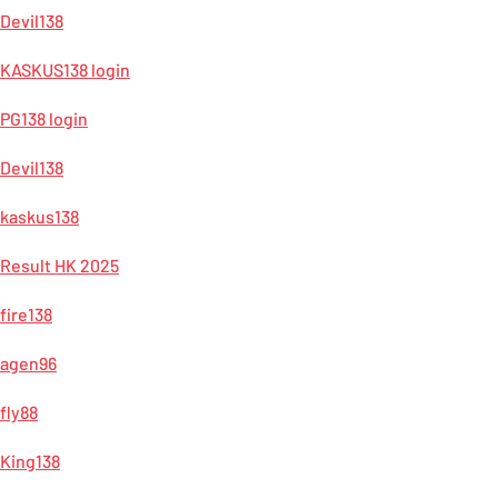
Devil138
KASKUS138 login
PG138 login
Devil138
kaskus138
Result HK 2025
fire138
agen96
fly88
King138