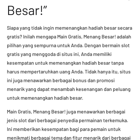
Besar!”
Siapa yang tidak ingin memenangkan hadiah besar secara
gratis? Inilah mengapa Main Gratis, Menang Besar! adalah
pilihan yang sempurna untuk Anda. Dengan bermain slot
gratis yang menggoda di situs ini, Anda memiliki
kesempatan untuk memenangkan hadiah besar tanpa
harus mempertaruhkan uang Anda. Tidak hanya itu, situs
ini juga menawarkan berbagai bonus dan promosi
menarik yang dapat menambah kesenangan dan peluang
untuk memenangkan hadiah besar.
Main Gratis, Menang Besar! juga menawarkan berbagai
jenis slot dari berbagai penyedia permainan terkemuka.
Ini memberikan kesempatan bagi para pemain untuk
menikmati berbagai tema dan fitur menarik dari berbagai