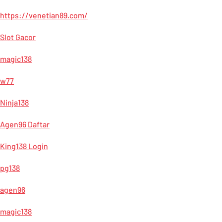
https://venetian89.com/
Slot Gacor
magic138
w77
Ninja138
Agen96 Daftar
King138 Login
pg138
agen96
magic138