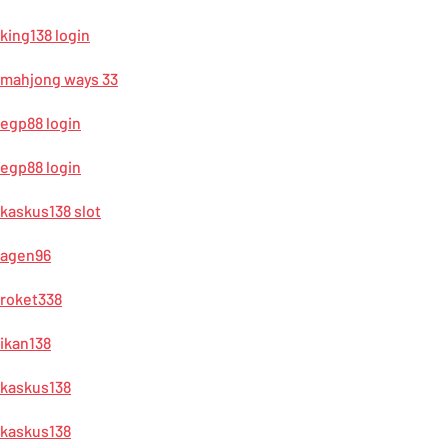
king138 login
mahjong ways 33
egp88 login
egp88 login
kaskus138 slot
agen96
roket338
ikan138
kaskus138
kaskus138