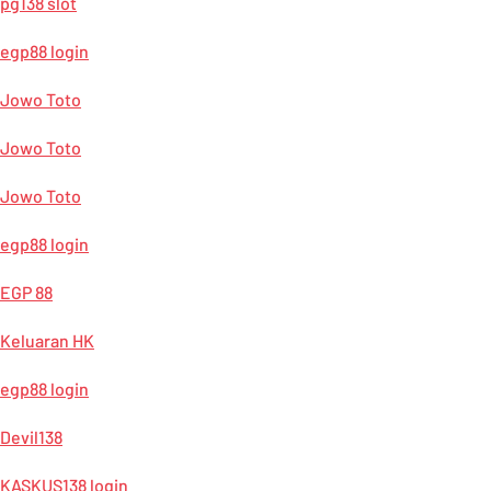
pg138 slot
egp88 login
Jowo Toto
Jowo Toto
Jowo Toto
egp88 login
EGP 88
Keluaran HK
egp88 login
Devil138
KASKUS138 login