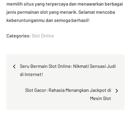
memilih situs yang terpercaya dan menawarkan berbagai
jenis permainan slot yang menarik. Selamat mencoba
keberuntunganmu dan semoga berhasil!
Categories:
Slot Online
Navigasi
Seru Bermain Slot Online: Nikmati Sensasi Judi
pos
di Internet!
Slot Gacor: Rahasia Menangkan Jackpot di
Mesin Slot