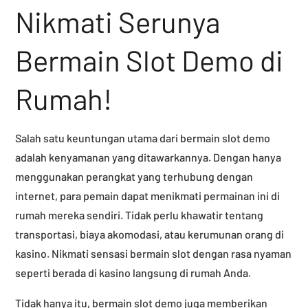
Nikmati Serunya
Bermain Slot Demo di
Rumah!
Salah satu keuntungan utama dari bermain slot demo
adalah kenyamanan yang ditawarkannya. Dengan hanya
menggunakan perangkat yang terhubung dengan
internet, para pemain dapat menikmati permainan ini di
rumah mereka sendiri. Tidak perlu khawatir tentang
transportasi, biaya akomodasi, atau kerumunan orang di
kasino. Nikmati sensasi bermain slot dengan rasa nyaman
seperti berada di kasino langsung di rumah Anda.
Tidak hanya itu, bermain slot demo juga memberikan