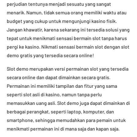
perjudian tentunya menjadi sesuatu yang sangat
menarik. Namun, tidak semua orang memiliki waktu atau
budget yang cukup untuk mengunjungi kasino fisik.
Jangan khawatir, karena sekarang ini tersedia solusi yang
tepat untuk menikmati sensasi bermain slot tanpa harus
pergi ke kasino. Nikmati sensasi bermain slot dengan slot
demo gratis yang tersedia secara online!
Slot demo merupakan versi permainan slot yang tersedia
secara online dan dapat dimainkan secara gratis.
Permainan ini memiliki tampilan dan fitur yang sama
seperti slot asli di kasino, namun tanpa perlu
memasukkan uang asli. Slot demo juga dapat dimainkan di
berbagai perangkat, seperti laptop, komputer, dan
smartphone, sehingga memudahkan para pemain untuk
menikmati permainan ini di mana saja dan kapan saja.