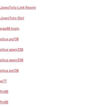
JowoToto Link Resmi
JowoToto Slot
egp88 login
situs pg138
situs agen338
situs agen338
situs pg138
w77
fly88
fly88