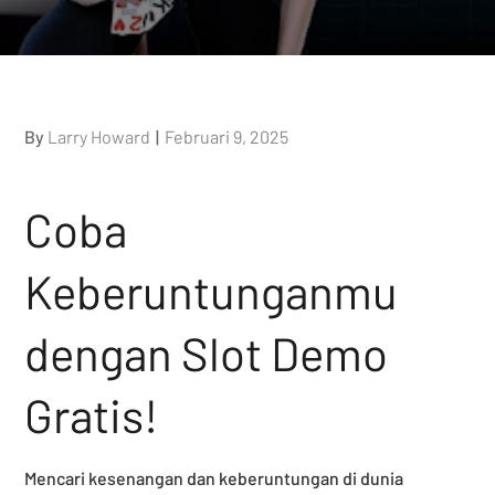
Posted
By
Larry Howard
Februari 9, 2025
on
Coba
Keberuntunganmu
dengan Slot Demo
Gratis!
Mencari kesenangan dan keberuntungan di dunia