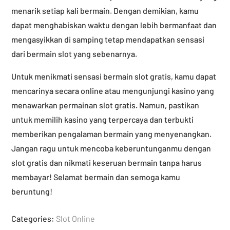
menarik setiap kali bermain. Dengan demikian, kamu
dapat menghabiskan waktu dengan lebih bermanfaat dan
mengasyikkan di samping tetap mendapatkan sensasi
dari bermain slot yang sebenarnya.
Untuk menikmati sensasi bermain slot gratis, kamu dapat
mencarinya secara online atau mengunjungi kasino yang
menawarkan permainan slot gratis. Namun, pastikan
untuk memilih kasino yang terpercaya dan terbukti
memberikan pengalaman bermain yang menyenangkan.
Jangan ragu untuk mencoba keberuntunganmu dengan
slot gratis dan nikmati keseruan bermain tanpa harus
membayar! Selamat bermain dan semoga kamu
beruntung!
Categories:
Slot Online