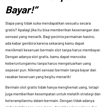
Bayar!”
Siapa yang tidak suka mendapatkan sesuatu secara
gratis? Apalagi jika itu bisa memberikan kesenangan dan
sensasi yang menarik. Bagi pecinta permainan kasino,
ada kabar gembira karena sekarang kamu dapat
menikmati keseruan bermain slot tanpa harus membayar.
Dengan adanya slot gratis, kamu dapat mencoba
keberuntunganmu tanpa harus mengeluarkan uang
sepeser pun. Nikmati sensasi bermain tanpa bayar dan
rasakan keseruan yang begitu menarik!
Bermain slot gratis tidak hanya menghemat uang, tetapi
juga memberikan kesempatan untuk melatih strategi dan
keterampilanmu dalam bermain. Dengan tidak adanya