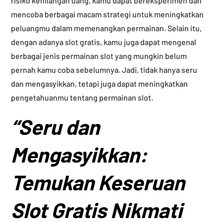
risiko kehilangan uang, kamu dapat bereksperimen dan
mencoba berbagai macam strategi untuk meningkatkan
peluangmu dalam memenangkan permainan. Selain itu,
dengan adanya slot gratis, kamu juga dapat mengenal
berbagai jenis permainan slot yang mungkin belum
pernah kamu coba sebelumnya. Jadi, tidak hanya seru
dan mengasyikkan, tetapi juga dapat meningkatkan
pengetahuanmu tentang permainan slot.
“Seru dan
Mengasyikkan:
Temukan Keseruan
Slot Gratis Nikmati