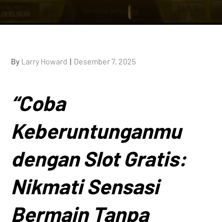
Posted
By
Larry Howard
Desember 7, 2025
on
“Coba
Keberuntunganmu
dengan Slot Gratis:
Nikmati Sensasi
Bermain Tanpa