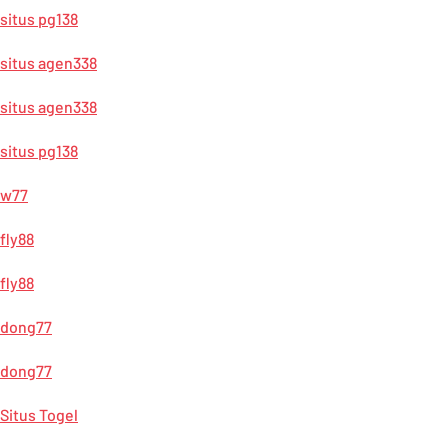
situs pg138
situs agen338
situs agen338
situs pg138
w77
fly88
fly88
dong77
dong77
Situs Togel