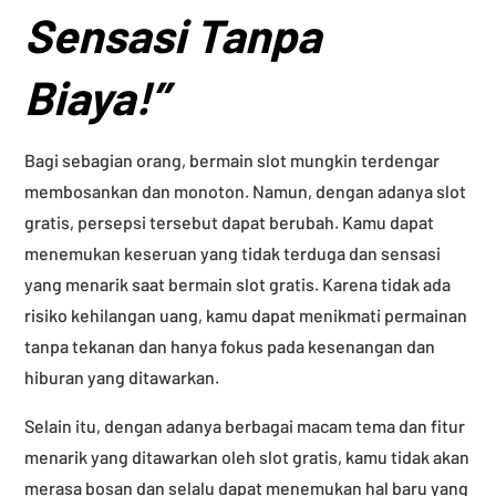
Sensasi Tanpa
Biaya!”
Bagi sebagian orang, bermain slot mungkin terdengar
membosankan dan monoton. Namun, dengan adanya slot
gratis, persepsi tersebut dapat berubah. Kamu dapat
menemukan keseruan yang tidak terduga dan sensasi
yang menarik saat bermain slot gratis. Karena tidak ada
risiko kehilangan uang, kamu dapat menikmati permainan
tanpa tekanan dan hanya fokus pada kesenangan dan
hiburan yang ditawarkan.
Selain itu, dengan adanya berbagai macam tema dan fitur
menarik yang ditawarkan oleh slot gratis, kamu tidak akan
merasa bosan dan selalu dapat menemukan hal baru yang