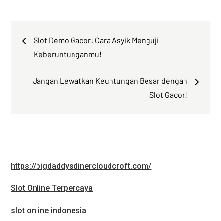
Navigasi
Slot Demo Gacor: Cara Asyik Menguji
pos
Keberuntunganmu!
Jangan Lewatkan Keuntungan Besar dengan
Slot Gacor!
https://bigdaddysdinercloudcroft.com/
Slot Online Terpercaya
slot online indonesia