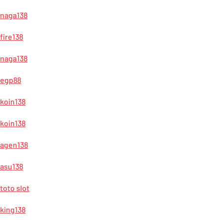
naga138
fire138
naga138
egp88
koin138
koin138
agen138
asu138
toto slot
king138