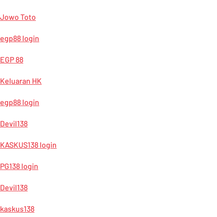
Jowo Toto
egp88 login
EGP 88
Keluaran HK
egp88 login
Devil138
KASKUS138 login
PG138 login
Devil138
kaskus138