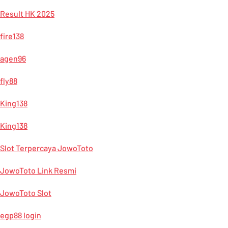
Result HK 2025
fire138
agen96
fly88
King138
King138
Slot Terpercaya JowoToto
JowoToto Link Resmi
JowoToto Slot
egp88 login