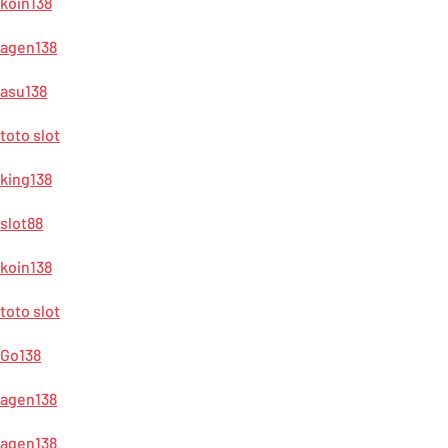
koin138
agen138
asu138
toto slot
king138
slot88
koin138
toto slot
Go138
agen138
agen138