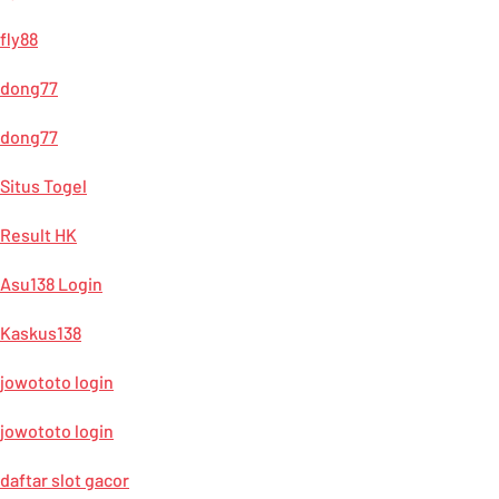
fly88
dong77
dong77
Situs Togel
Result HK
Asu138 Login
Kaskus138
jowototo login
jowototo login
daftar slot gacor