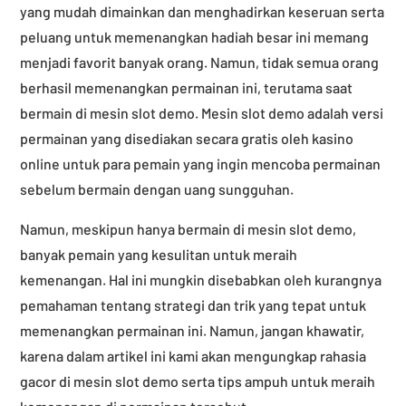
yang mudah dimainkan dan menghadirkan keseruan serta
peluang untuk memenangkan hadiah besar ini memang
menjadi favorit banyak orang. Namun, tidak semua orang
berhasil memenangkan permainan ini, terutama saat
bermain di mesin slot demo. Mesin slot demo adalah versi
permainan yang disediakan secara gratis oleh kasino
online untuk para pemain yang ingin mencoba permainan
sebelum bermain dengan uang sungguhan.
Namun, meskipun hanya bermain di mesin slot demo,
banyak pemain yang kesulitan untuk meraih
kemenangan. Hal ini mungkin disebabkan oleh kurangnya
pemahaman tentang strategi dan trik yang tepat untuk
memenangkan permainan ini. Namun, jangan khawatir,
karena dalam artikel ini kami akan mengungkap rahasia
gacor di mesin slot demo serta tips ampuh untuk meraih