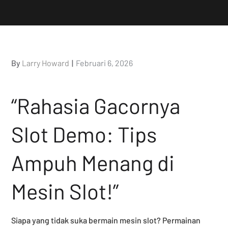
Posted
By
Larry Howard
Februari 6, 2026
on
“Rahasia Gacornya
Slot Demo: Tips
Ampuh Menang di
Mesin Slot!”
Siapa yang tidak suka bermain mesin slot? Permainan