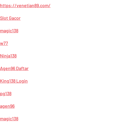
https://venetian89.com/
Slot Gacor
magic138
w77
Ninja138
Agen96 Daftar
King138 Login
pg138
agen96
magic138