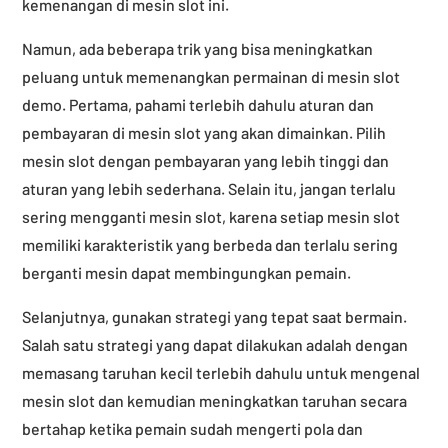
kemenangan di mesin slot ini.
Namun, ada beberapa trik yang bisa meningkatkan
peluang untuk memenangkan permainan di mesin slot
demo. Pertama, pahami terlebih dahulu aturan dan
pembayaran di mesin slot yang akan dimainkan. Pilih
mesin slot dengan pembayaran yang lebih tinggi dan
aturan yang lebih sederhana. Selain itu, jangan terlalu
sering mengganti mesin slot, karena setiap mesin slot
memiliki karakteristik yang berbeda dan terlalu sering
berganti mesin dapat membingungkan pemain.
Selanjutnya, gunakan strategi yang tepat saat bermain.
Salah satu strategi yang dapat dilakukan adalah dengan
memasang taruhan kecil terlebih dahulu untuk mengenal
mesin slot dan kemudian meningkatkan taruhan secara
bertahap ketika pemain sudah mengerti pola dan