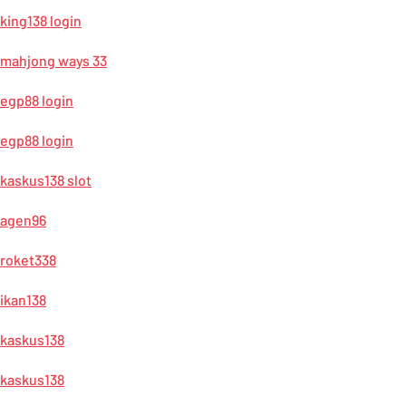
king138 login
mahjong ways 33
egp88 login
egp88 login
kaskus138 slot
agen96
roket338
ikan138
kaskus138
kaskus138