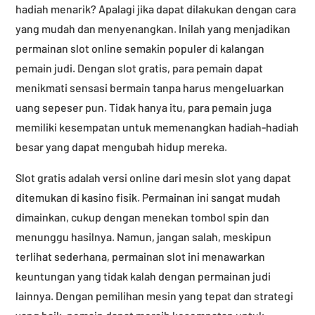
hadiah menarik? Apalagi jika dapat dilakukan dengan cara
yang mudah dan menyenangkan. Inilah yang menjadikan
permainan slot online semakin populer di kalangan
pemain judi. Dengan slot gratis, para pemain dapat
menikmati sensasi bermain tanpa harus mengeluarkan
uang sepeser pun. Tidak hanya itu, para pemain juga
memiliki kesempatan untuk memenangkan hadiah-hadiah
besar yang dapat mengubah hidup mereka.
Slot gratis adalah versi online dari mesin slot yang dapat
ditemukan di kasino fisik. Permainan ini sangat mudah
dimainkan, cukup dengan menekan tombol spin dan
menunggu hasilnya. Namun, jangan salah, meskipun
terlihat sederhana, permainan slot ini menawarkan
keuntungan yang tidak kalah dengan permainan judi
lainnya. Dengan pemilihan mesin yang tepat dan strategi