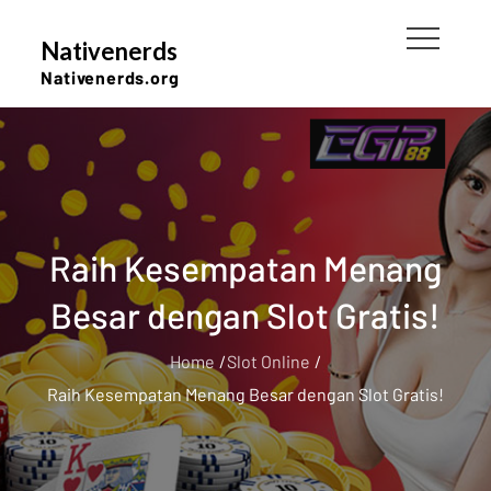
Skip
to
Nativenerds
content
Nativenerds.org
Raih Kesempatan Menang
Besar dengan Slot Gratis!
Home
Slot Online
Raih Kesempatan Menang Besar dengan Slot Gratis!