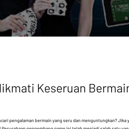
Nikmati Keseruan Bermai
cari pengalaman bermain yang seru dan menguntungkan? Jika y
! Perusahaan pengembang game ini telah menjadi salah satu ya