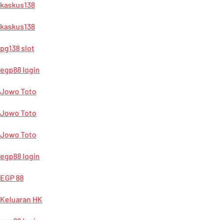
kaskus138
kaskus138
pg138 slot
egp88 login
Jowo Toto
Jowo Toto
Jowo Toto
egp88 login
EGP 88
Keluaran HK