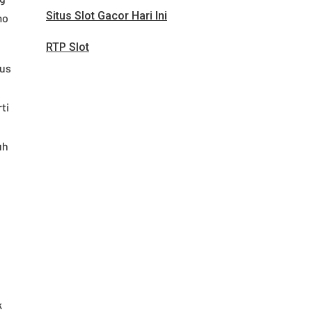
Situs Slot Gacor Hari Ini
mo
RTP Slot
lus
ti
uh
k