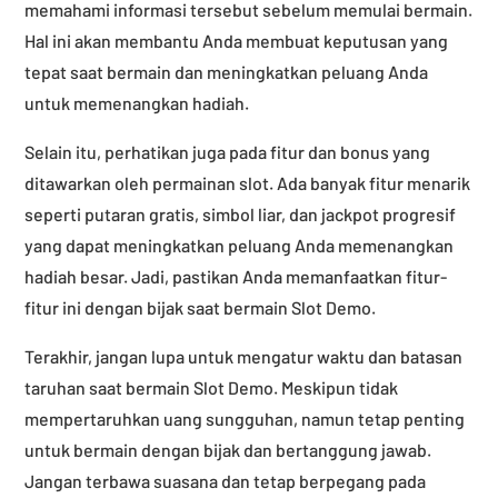
memahami informasi tersebut sebelum memulai bermain.
Hal ini akan membantu Anda membuat keputusan yang
tepat saat bermain dan meningkatkan peluang Anda
untuk memenangkan hadiah.
Selain itu, perhatikan juga pada fitur dan bonus yang
ditawarkan oleh permainan slot. Ada banyak fitur menarik
seperti putaran gratis, simbol liar, dan jackpot progresif
yang dapat meningkatkan peluang Anda memenangkan
hadiah besar. Jadi, pastikan Anda memanfaatkan fitur-
fitur ini dengan bijak saat bermain Slot Demo.
Terakhir, jangan lupa untuk mengatur waktu dan batasan
taruhan saat bermain Slot Demo. Meskipun tidak
mempertaruhkan uang sungguhan, namun tetap penting
untuk bermain dengan bijak dan bertanggung jawab.
Jangan terbawa suasana dan tetap berpegang pada