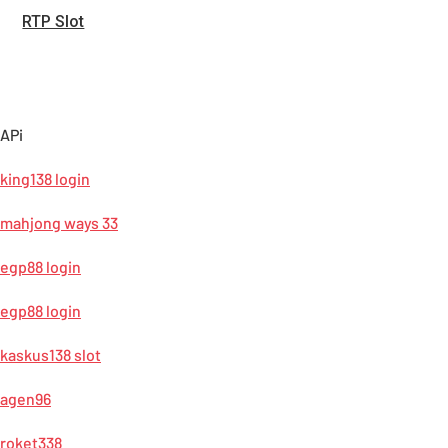
RTP Slot
APi
king138 login
mahjong ways 33
egp88 login
egp88 login
kaskus138 slot
agen96
roket338