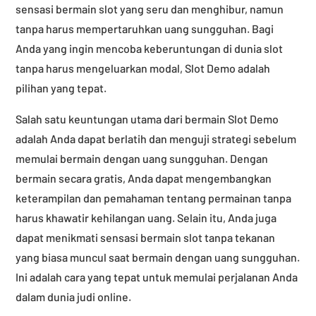
sensasi bermain slot yang seru dan menghibur, namun
tanpa harus mempertaruhkan uang sungguhan. Bagi
Anda yang ingin mencoba keberuntungan di dunia slot
tanpa harus mengeluarkan modal, Slot Demo adalah
pilihan yang tepat.
Salah satu keuntungan utama dari bermain Slot Demo
adalah Anda dapat berlatih dan menguji strategi sebelum
memulai bermain dengan uang sungguhan. Dengan
bermain secara gratis, Anda dapat mengembangkan
keterampilan dan pemahaman tentang permainan tanpa
harus khawatir kehilangan uang. Selain itu, Anda juga
dapat menikmati sensasi bermain slot tanpa tekanan
yang biasa muncul saat bermain dengan uang sungguhan.
Ini adalah cara yang tepat untuk memulai perjalanan Anda
dalam dunia judi online.