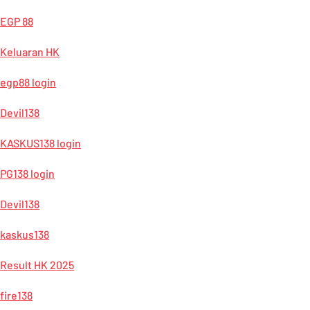
EGP 88
Keluaran HK
egp88 login
Devil138
KASKUS138 login
PG138 login
Devil138
kaskus138
Result HK 2025
fire138