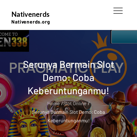
Skip
to
Nativenerds
content
Nativenerds.org
Serunya Bermain Slot
Demo: Coba
Keberuntunganmu!
Home
Slot Online
Serunya Bermain Slot Demo: Coba
Keberuntunganmu!