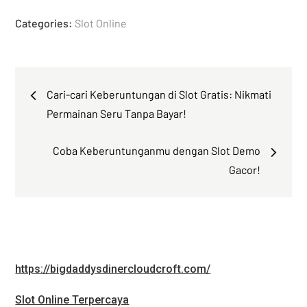
Categories:
Slot Online
Navigasi
Cari-cari Keberuntungan di Slot Gratis: Nikmati
pos
Permainan Seru Tanpa Bayar!
Coba Keberuntunganmu dengan Slot Demo
Gacor!
https://bigdaddysdinercloudcroft.com/
Slot Online Terpercaya