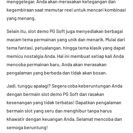
menggelegar, Anda akan merasakan ketegangan dan
kegembiraan saat memutar reel untuk mencari kombinasi
yang menang.
Selain itu, slot demo PG Soft juga menyediakan berbagai
macam tema permainan yang unik dan menarik. Mulai dari
tema fantasi, petualangan, hingga tema klasik yang dapat
memicu nostalgia Anda. Hal ini membuat setiap kali Anda
mencoba permainan baru, Anda akan merasakan
pengalaman yang berbeda dan tidak akan bosan.
Jadi, tunggu apalagi? Segera coba keberuntungan Anda
dengan bermain slot demo PG Soft dan rasakan
kesenangan yang tidak terbatas! Dapatkan pengalaman
bermain slot yang seru dan menghibur tanpa harus
khawatir dengan keuangan Anda. Selamat mencoba dan
semoga beruntung!