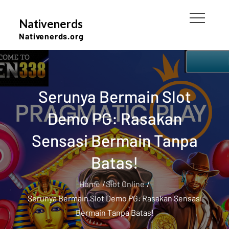
Skip
to
Nativenerds
content
Nativenerds.org
Serunya Bermain Slot
Demo PG: Rasakan
Sensasi Bermain Tanpa
Batas!
Home
Slot Online
Serunya Bermain Slot Demo PG: Rasakan Sensasi
Bermain Tanpa Batas!