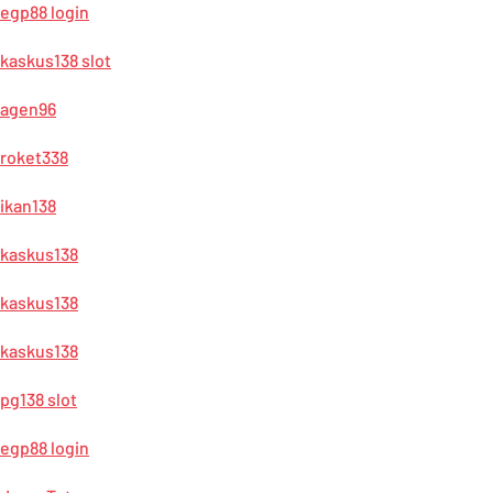
egp88 login
kaskus138 slot
agen96
roket338
ikan138
kaskus138
kaskus138
kaskus138
pg138 slot
egp88 login