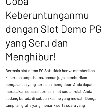
Coba
Keberuntunganmu
dengan Slot Demo PG
yang Seru dan
Menghibur!
Bermain slot demo PG Soft tidak hanya memberikan
keseruan tanpa batas, namun juga memberikan
pengalaman yang seru dan menghibur. Anda dapat
merasakan sensasi bermain slot seolah-olah Anda
sedang berada di sebuah kasino yang mewah. Dengan
tampilan grafis yang menarik serta suara yang