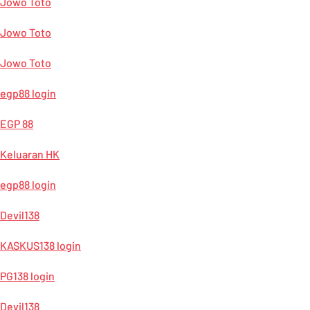
Jowo Toto
Jowo Toto
Jowo Toto
egp88 login
EGP 88
Keluaran HK
egp88 login
Devil138
KASKUS138 login
PG138 login
Devil138