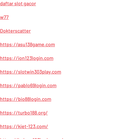
daftar slot gacor
w77
Dokterscatter
https://asu138game.com
https://ion123login.com
https://slotwin303play.com
https://pablo69login.com
https://bio88login.com
https://turbo188.org/
https://kiet-123.com/