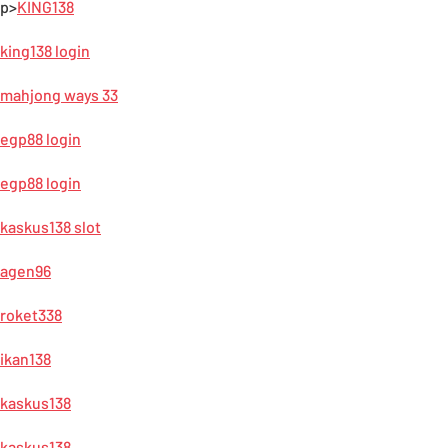
p>
KING138
king138 login
mahjong ways 33
egp88 login
egp88 login
kaskus138 slot
agen96
roket338
ikan138
kaskus138
kaskus138