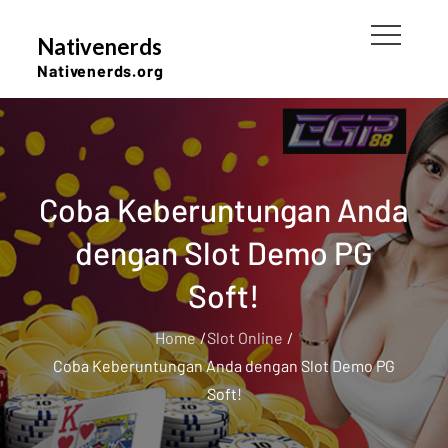
Skip
to
Nativenerds
content
Nativenerds.org
Coba Keberuntungan Anda
dengan Slot Demo PG
Soft!
Home
Slot Online
Coba Keberuntungan Anda dengan Slot Demo PG
Soft!