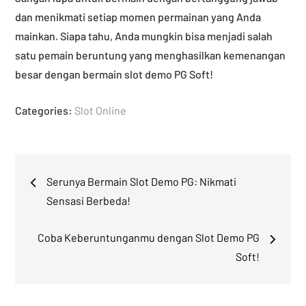
dan menikmati setiap momen permainan yang Anda
mainkan. Siapa tahu, Anda mungkin bisa menjadi salah
satu pemain beruntung yang menghasilkan kemenangan
besar dengan bermain slot demo PG Soft!
Categories:
Slot Online
Navigasi
Serunya Bermain Slot Demo PG: Nikmati
pos
Sensasi Berbeda!
Coba Keberuntunganmu dengan Slot Demo PG
Soft!