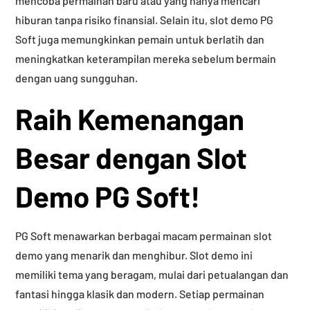
mencoba permainan baru atau yang hanya mencari
hiburan tanpa risiko finansial. Selain itu, slot demo PG
Soft juga memungkinkan pemain untuk berlatih dan
meningkatkan keterampilan mereka sebelum bermain
dengan uang sungguhan.
Raih Kemenangan
Besar dengan Slot
Demo PG Soft!
PG Soft menawarkan berbagai macam permainan slot
demo yang menarik dan menghibur. Slot demo ini
memiliki tema yang beragam, mulai dari petualangan dan
fantasi hingga klasik dan modern. Setiap permainan