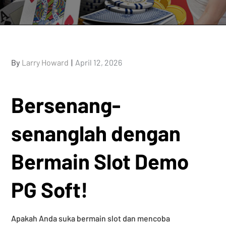
Posted
By
Larry Howard
April 12, 2026
on
Bersenang-
senanglah dengan
Bermain Slot Demo
PG Soft!
Apakah Anda suka bermain slot dan mencoba