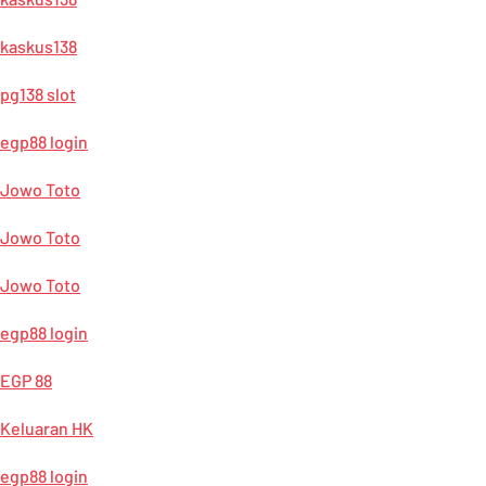
kaskus138
pg138 slot
egp88 login
Jowo Toto
Jowo Toto
Jowo Toto
egp88 login
EGP 88
Keluaran HK
egp88 login