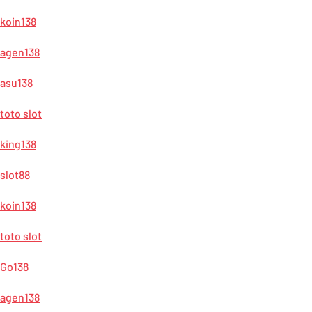
koin138
agen138
asu138
toto slot
king138
slot88
koin138
toto slot
Go138
agen138