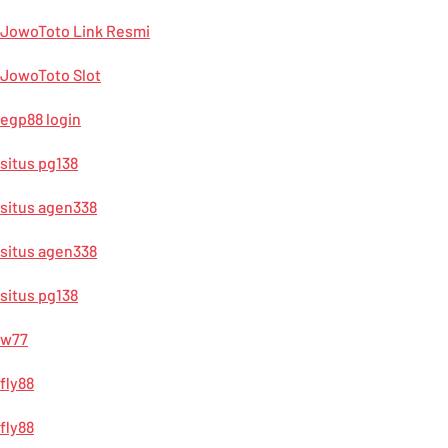
JowoToto Link Resmi
JowoToto Slot
egp88 login
situs pg138
situs agen338
situs agen338
situs pg138
w77
fly88
fly88