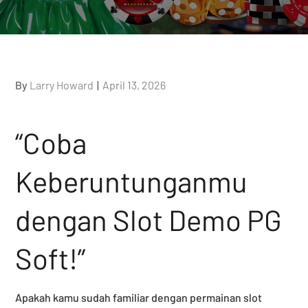
Posted
By
Larry Howard
April 13, 2026
on
“Coba
Keberuntunganmu
dengan Slot Demo PG
Soft!”
Apakah kamu sudah familiar dengan permainan slot