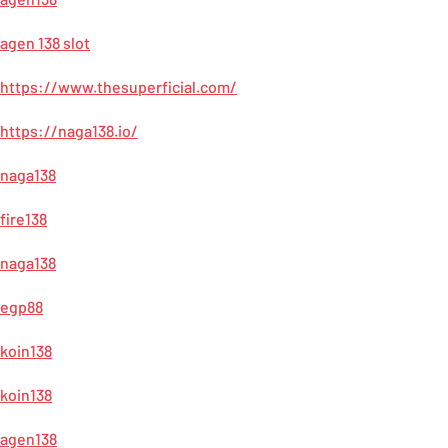
agen 138 slot
https://www.thesuperficial.com/
https://naga138.io/
naga138
fire138
naga138
egp88
koin138
koin138
agen138