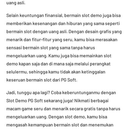
uang asli.
Selain keuntungan finansial, bermain slot demo juga bisa
memberikan kesenangan dan hiburan yang sama seperti
bermain slot dengan uang asli. Dengan desain grafis yang
menarik dan fitur-fitur yang seru, kamu bisa merasakan
sensasi bermain slot yang sama tanpa harus
mengeluarkan uang. Kamu juga bisa memainkan slot
demo kapan saja dan di mana saja melalui perangkat
selulermu, sehingga kamu tidak akan ketinggalan
keseruan bermain slot dari PG Soft.
Jadi, tunggu apa lagi? Coba keberuntunganmu dengan
Slot Demo PG Soft sekarang juga! Nikmati berbagai
macam game seru dan menarik secara gratis tanpa harus
mengeluarkan uang. Dengan slot demo, kamu bisa
mengasah kemampuan bermain slot dan menemukan