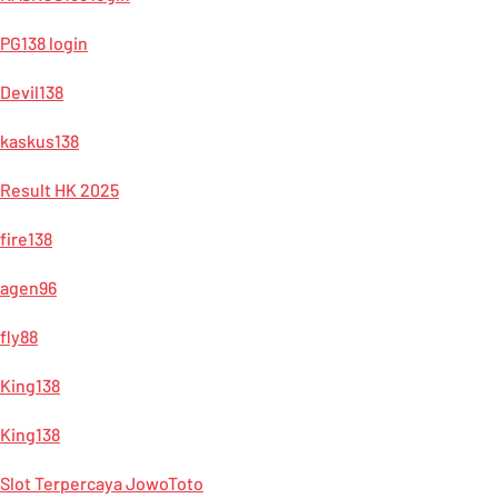
PG138 login
Devil138
kaskus138
Result HK 2025
fire138
agen96
fly88
King138
King138
Slot Terpercaya JowoToto