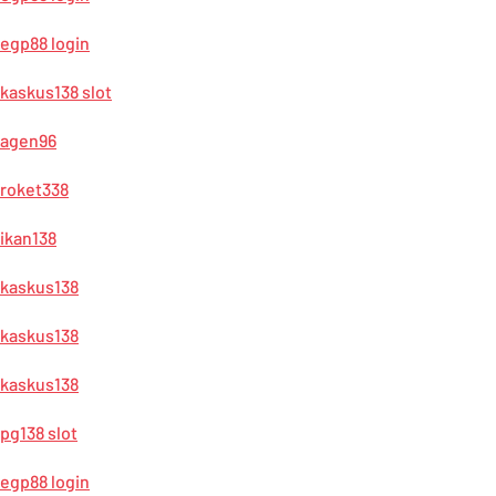
egp88 login
kaskus138 slot
agen96
roket338
ikan138
kaskus138
kaskus138
kaskus138
pg138 slot
egp88 login