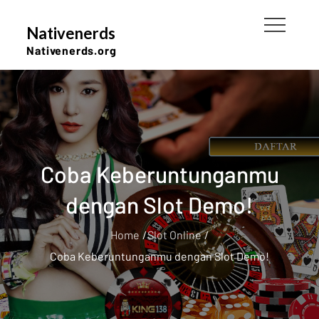
Skip
to
Nativenerds
content
Nativenerds.org
Coba Keberuntunganmu
dengan Slot Demo!
Home
Slot Online
Coba Keberuntunganmu dengan Slot Demo!