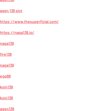
agen 138 slot
https://www.thesuperficial.com/
https://naga138.io/
naga138
fire138
naga138
egp88
koin138
koin138
agen138