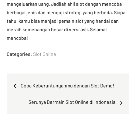
mengeluarkan uang. Jadilah ahli slot dengan mencoba
berbagai jenis dan menguji strategi yang berbeda. Siapa
tahu, kamu bisa menjadi pemain slot yang handal dan
meraih kemenangan besar di versi asli. Selamat
mencoba!
Categories:
Slot Online
Navigasi
Coba Keberuntunganmu dengan Slot Demo!
pos
Serunya Bermain Slot Online di Indonesia