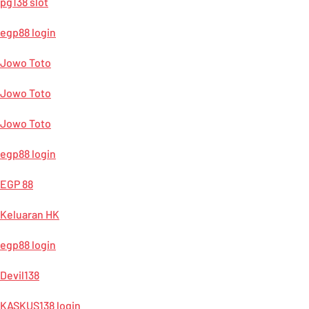
pg138 slot
egp88 login
Jowo Toto
Jowo Toto
Jowo Toto
egp88 login
EGP 88
Keluaran HK
egp88 login
Devil138
KASKUS138 login