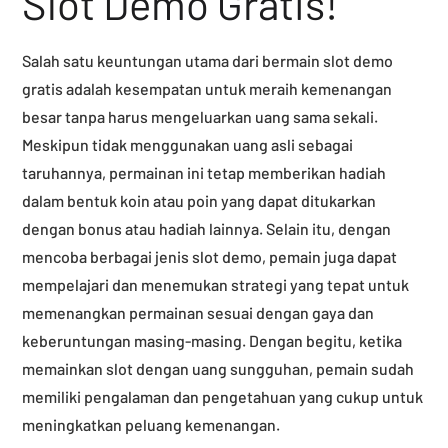
Slot Demo Gratis!
Salah satu keuntungan utama dari bermain slot demo
gratis adalah kesempatan untuk meraih kemenangan
besar tanpa harus mengeluarkan uang sama sekali.
Meskipun tidak menggunakan uang asli sebagai
taruhannya, permainan ini tetap memberikan hadiah
dalam bentuk koin atau poin yang dapat ditukarkan
dengan bonus atau hadiah lainnya. Selain itu, dengan
mencoba berbagai jenis slot demo, pemain juga dapat
mempelajari dan menemukan strategi yang tepat untuk
memenangkan permainan sesuai dengan gaya dan
keberuntungan masing-masing. Dengan begitu, ketika
memainkan slot dengan uang sungguhan, pemain sudah
memiliki pengalaman dan pengetahuan yang cukup untuk
meningkatkan peluang kemenangan.