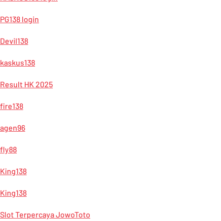
PG138 login
Devil138
kaskus138
Result HK 2025
fire138
agen96
fly88
King138
King138
Slot Terpercaya JowoToto