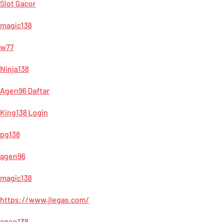
Slot Gacor
magic138
w77
Ninja138
Agen96 Daftar
King138 Login
pg138
agen96
magic138
https://www.jlegas.com/
agen138