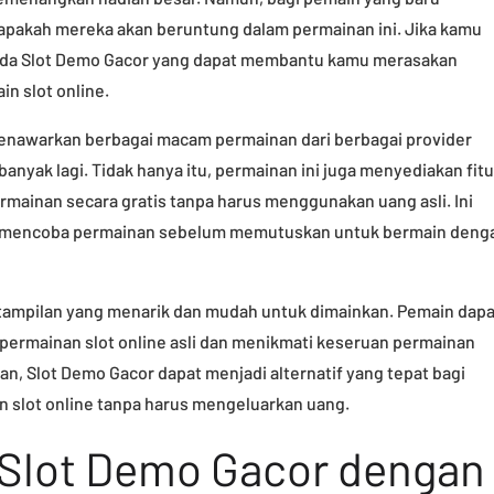
 apakah mereka akan beruntung dalam permainan ini. Jika kamu
i ada Slot Demo Gacor yang dapat membantu kamu merasakan
 slot online.
menawarkan berbagai macam permainan dari berbagai provider
anyak lagi. Tidak hanya itu, permainan ini juga menyediakan fitu
inan secara gratis tanpa harus menggunakan uang asli. Ini
gin mencoba permainan sebelum memutuskan untuk bermain deng
 tampilan yang menarik dan mudah untuk dimainkan. Pemain dapa
ermainan slot online asli dan menikmati keseruan permainan
n, Slot Demo Gacor dapat menjadi alternatif yang tepat bagi
 slot online tanpa harus mengeluarkan uang.
 Slot Demo Gacor dengan