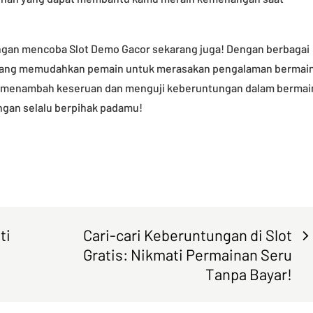
ngan mencoba Slot Demo Gacor sekarang juga! Dengan berbagai
mo yang memudahkan pemain untuk merasakan pengalaman bermain
uk menambah keseruan dan menguji keberuntungan dalam bermai
ngan selalu berpihak padamu!
ti
Cari-cari Keberuntungan di Slot
Gratis: Nikmati Permainan Seru
Tanpa Bayar!