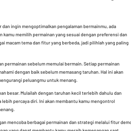
r dan ingin mengoptimalkan pengalaman bermainmu, ada
kan kamu memilih permainan yang sesuai dengan preferensi dan
 macam tema dan fitur yang berbeda, jadi pilihlah yang paling
an permainan sebelum memulai bermain. Setiap permainan
emahami dengan baik sebelum memasang taruhan. Hal ini akan
mengurangi peluangmu untuk menang.
an besar. Mulailah dengan taruhan kecil terlebih dahulu dan
 lebih percaya diri. Ini akan membantu kamu mengontrol
menang.
gan mencoba berbagai permainan dan strategi melalui fitur dem
mainan yang dapat membantu kamu meraih kemenangan saat