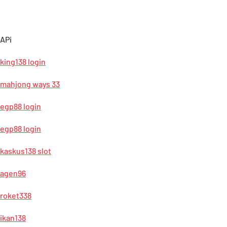
APi
king138 login
mahjong ways 33
egp88 login
egp88 login
kaskus138 slot
agen96
roket338
ikan138