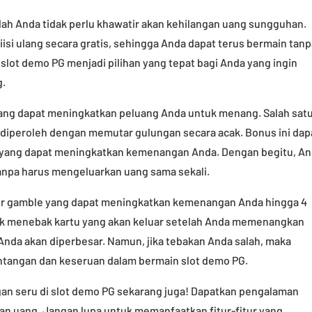
lah Anda tidak perlu khawatir akan kehilangan uang sungguhan.
isi ulang secara gratis, sehingga Anda dapat terus bermain tanp
lot demo PG menjadi pilihan yang tepat bagi Anda yang ingin
g.
r yang dapat meningkatkan peluang Anda untuk menang. Salah sat
sa diperoleh dengan memutar gulungan secara acak. Bonus ini dap
er yang dapat meningkatkan kemenangan Anda. Dengan begitu, A
anpa harus mengeluarkan uang sama sekali.
itur gamble yang dapat meningkatkan kemenangan Anda hingga 4
ntuk menebak kartu yang akan keluar setelah Anda memenangkan
nda akan diperbesar. Namun, jika tebakan Anda salah, maka
ntangan dan keseruan dalam bermain slot demo PG.
an seru di slot demo PG sekarang juga! Dapatkan pengalaman
an uang. Jangan lupa untuk memanfaatkan fitur-fitur yang