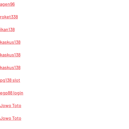
agen96
roket338
ikan138
kaskus138
kaskus138
kaskus138
pg138 slot
egp88 login
Jowo Toto
Jowo Toto