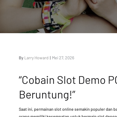
Posted
By
Larry Howard
Mei 27, 2026
on
“Cobain Slot Demo P
Beruntung!”
Saat ini, permainan slot online semakin populer dan
orang memiliki kesempatan untuk bermain slot denga