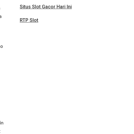
Situs Slot Gacor Hari Ini
a
a
RTP Slot
i
mo
in
t