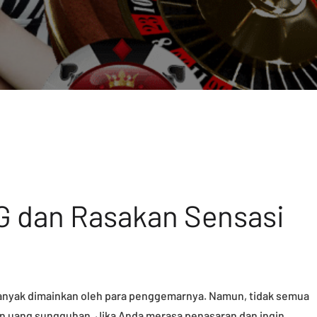
G dan Rasakan Sensasi
 banyak dimainkan oleh para penggemarnya. Namun, tidak semua
n uang sungguhan. Jika Anda merasa penasaran dan ingin