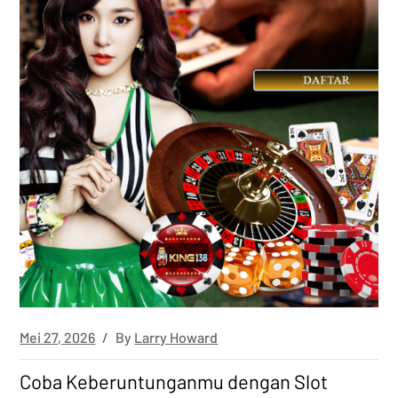
Posted
Mei 27, 2026
By
Larry Howard
on
Coba Keberuntunganmu dengan Slot