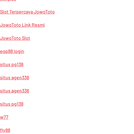
Slot Terpercaya JowoToto
JowoToto Link Resmi
JowoToto Slot
egp88 login
situs pg138
situs agen338
situs agen338
situs pg138
w77
fly88