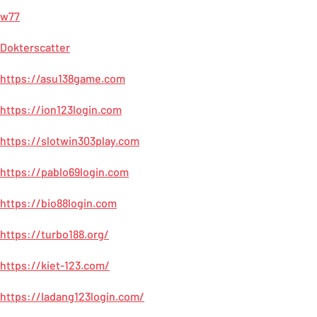
w77
Dokterscatter
https://asu138game.com
https://ion123login.com
https://slotwin303play.com
https://pablo69login.com
https://bio88login.com
https://turbo188.org/
https://kiet-123.com/
https://ladang123login.com/