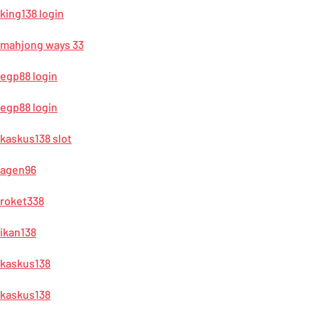
king138 login
mahjong ways 33
egp88 login
egp88 login
kaskus138 slot
agen96
roket338
ikan138
kaskus138
kaskus138