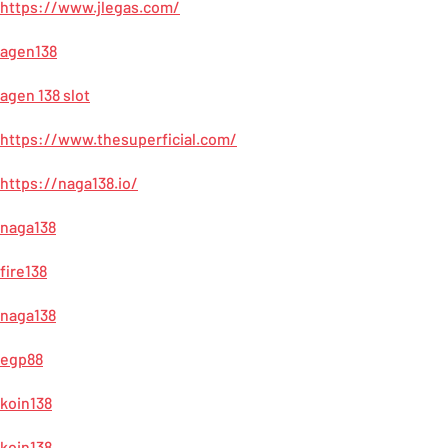
https://www.jlegas.com/
agen138
agen 138 slot
https://www.thesuperficial.com/
https://naga138.io/
naga138
fire138
naga138
egp88
koin138
koin138