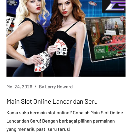
Posted
Mei 24, 2026
By
Larry Howard
on
Main Slot Online Lancar dan Seru
Kamu suka bermain slot online? Cobalah Main Slot Online
Lancar dan Seru! Dengan berbagai pilihan permainan
yang menarik, pasti seru terus!