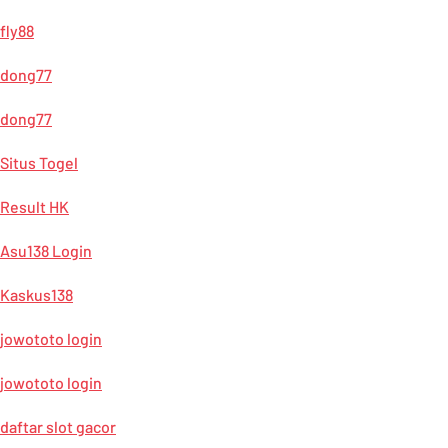
fly88
dong77
dong77
Situs Togel
Result HK
Asu138 Login
Kaskus138
jowototo login
jowototo login
daftar slot gacor