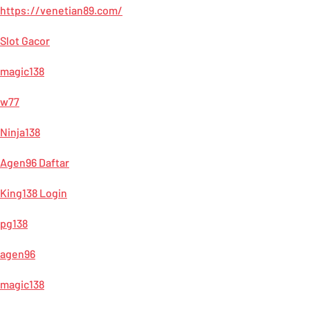
https://venetian89.com/
Slot Gacor
magic138
w77
Ninja138
Agen96 Daftar
King138 Login
pg138
agen96
magic138