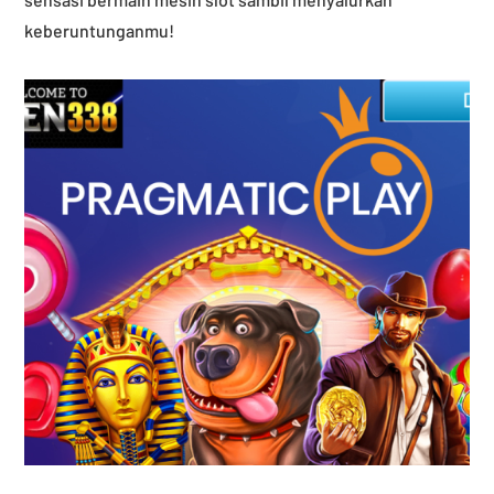
keberuntunganmu!