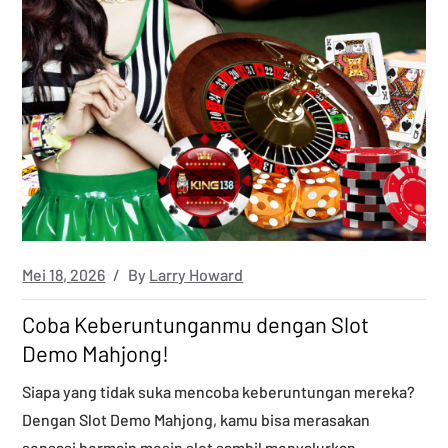
Posted
Mei 18, 2026
By
Larry Howard
on
Coba Keberuntunganmu dengan Slot
Demo Mahjong!
Siapa yang tidak suka mencoba keberuntungan mereka?
Dengan Slot Demo Mahjong, kamu bisa merasakan
sensasi bermain mesin slot sambil menyalurkan