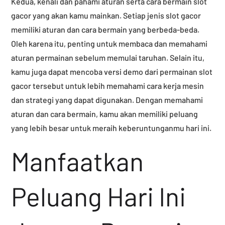
Kedua, kenali dan pahami aturan serta cara bermain slot
gacor yang akan kamu mainkan. Setiap jenis slot gacor
memiliki aturan dan cara bermain yang berbeda-beda.
Oleh karena itu, penting untuk membaca dan memahami
aturan permainan sebelum memulai taruhan. Selain itu,
kamu juga dapat mencoba versi demo dari permainan slot
gacor tersebut untuk lebih memahami cara kerja mesin
dan strategi yang dapat digunakan. Dengan memahami
aturan dan cara bermain, kamu akan memiliki peluang
yang lebih besar untuk meraih keberuntunganmu hari ini.
Manfaatkan
Peluang Hari Ini