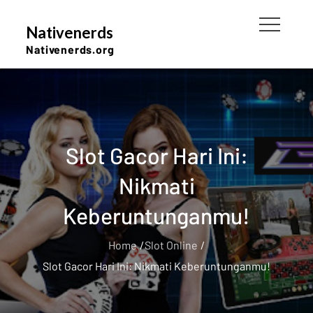
Skip
to
Nativenerds
content
Nativenerds.org
Slot Gacor Hari Ini:
Nikmati
Keberuntunganmu!
Home
Slot Online
Slot Gacor Hari Ini: Nikmati Keberuntunganmu!