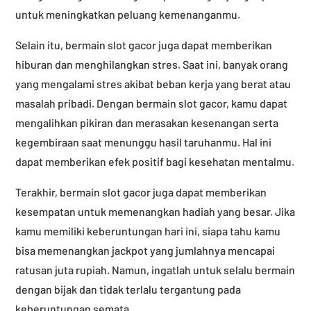
untuk meningkatkan peluang kemenanganmu.
Selain itu, bermain slot gacor juga dapat memberikan
hiburan dan menghilangkan stres. Saat ini, banyak orang
yang mengalami stres akibat beban kerja yang berat atau
masalah pribadi. Dengan bermain slot gacor, kamu dapat
mengalihkan pikiran dan merasakan kesenangan serta
kegembiraan saat menunggu hasil taruhanmu. Hal ini
dapat memberikan efek positif bagi kesehatan mentalmu.
Terakhir, bermain slot gacor juga dapat memberikan
kesempatan untuk memenangkan hadiah yang besar. Jika
kamu memiliki keberuntungan hari ini, siapa tahu kamu
bisa memenangkan jackpot yang jumlahnya mencapai
ratusan juta rupiah. Namun, ingatlah untuk selalu bermain
dengan bijak dan tidak terlalu tergantung pada
keberuntungan semata.