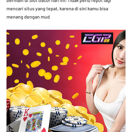
bermain di Slot Gacor hari ini! Tidak perlu repot lagi
mencari situs yang tepat, karena di sini kamu bisa
menang dengan mud