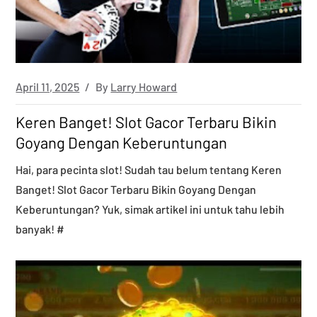
Posted
April 11, 2025
By
Larry Howard
on
Keren Banget! Slot Gacor Terbaru Bikin
Goyang Dengan Keberuntungan
Hai, para pecinta slot! Sudah tau belum tentang Keren
Banget! Slot Gacor Terbaru Bikin Goyang Dengan
Keberuntungan? Yuk, simak artikel ini untuk tahu lebih
banyak! #