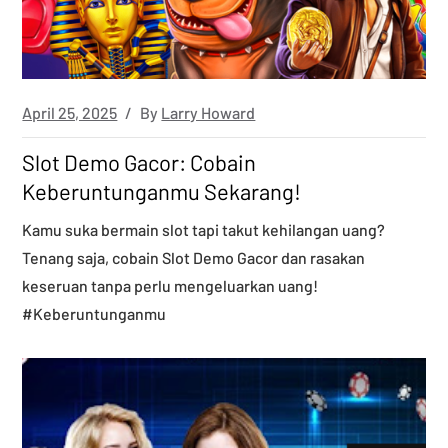
Posted
April 25, 2025
By
Larry Howard
on
Slot Demo Gacor: Cobain
Keberuntunganmu Sekarang!
Kamu suka bermain slot tapi takut kehilangan uang?
Tenang saja, cobain Slot Demo Gacor dan rasakan
keseruan tanpa perlu mengeluarkan uang!
#Keberuntunganmu