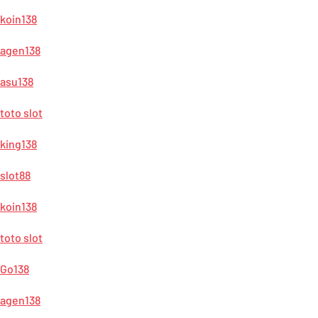
koin138
agen138
asu138
toto slot
king138
slot88
koin138
toto slot
Go138
agen138