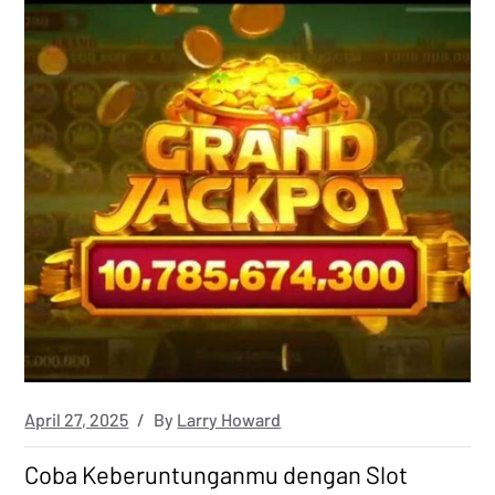
Posted
April 27, 2025
By
Larry Howard
on
Coba Keberuntunganmu dengan Slot