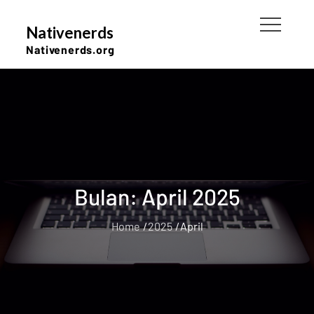
Skip
to
Nativenerds
content
Nativenerds.org
Bulan:
April 2025
Home
2025
April