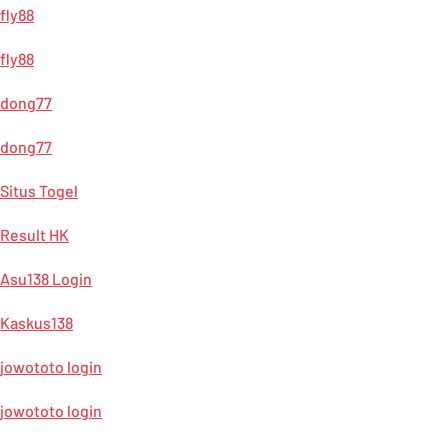
fly88
fly88
dong77
dong77
Situs Togel
Result HK
Asu138 Login
Kaskus138
jowototo login
jowototo login