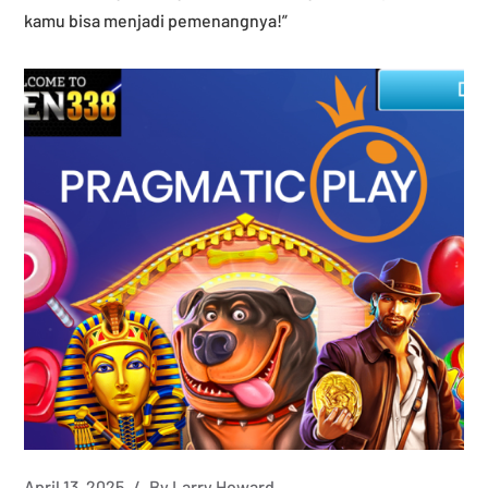
kamu bisa menjadi pemenangnya!”
Posted
April 13, 2025
By
Larry Howard