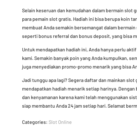
Selain keseruan dan kemudahan dalam bermain slot gr
para pemain slot gratis. Hadiah ini bisa berupa koin t
membuat Anda semakin bersemangat dalam bermain slo
seperti bonus referral dan bonus deposit, yang bis
Untuk mendapatkan hadiah ini, Anda hanya perlu aktif
kami. Semakin banyak poin yang Anda kumpulkan, semak
juga menyediakan promo-promo menarik yang bisa And
Jadi tunggu apa lagi? Segera daftar dan mainkan slot
mendapatkan hadiah menarik setiap harinya. Dengan b
dan kenyamanan karena kami telah menggunakan siste
siap membantu Anda 24 jam setiap hari. Selamat ber
Categories:
Slot Online