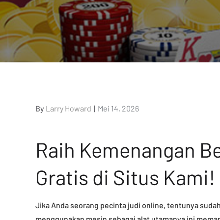
Posted
By
Larry Howard
Mei 14, 2026
on
Raih Kemenangan Be
Gratis di Situs Kami!
Jika Anda seorang pecinta judi online, tentunya suda
menggunakan mesin sebagai alat utamanya ini memang