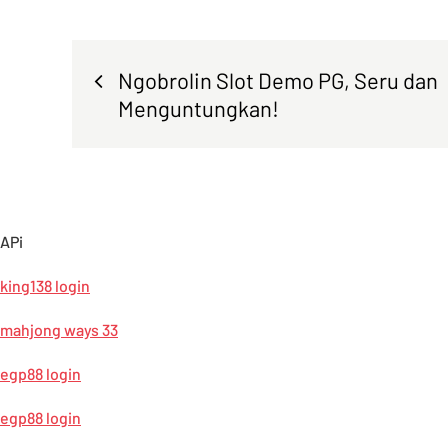
Navigasi
Ngobrolin Slot Demo PG, Seru dan
Menguntungkan!
pos
APi
king138 login
mahjong ways 33
egp88 login
egp88 login