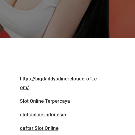
https://bigdaddysdinercloudcroft.c
om/
Slot Online Terpercaya
slot online indonesia
daftar Slot Online