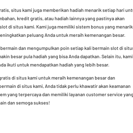
atis, situs kami juga memberikan hadiah menarik setiap hari un
ambahan, kredit gratis, atau hadiah lainnya yang pastinya akan
t di situs kami. Kami juga memiliki sistem bonus yang menarik
a meningkatkan peluang Anda untuk meraih kemenangan besar.
 bermain dan mengumpulkan poin setiap kali bermain slot di situ
in besar pula hadiah yang bisa Anda dapatkan. Selain itu, kami
a ikuti untuk mendapatkan hadiah yang lebih besar.
 gratis di situs kami untuk meraih kemenangan besar dan
ermain di situs kami, Anda tidak perlu khawatir akan keamanan
m yang terpercaya dan memiliki layanan customer service yan
main dan semoga sukses!