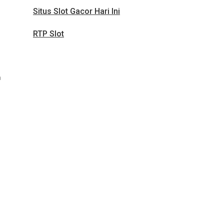
Situs Slot Gacor Hari Ini
RTP Slot
n