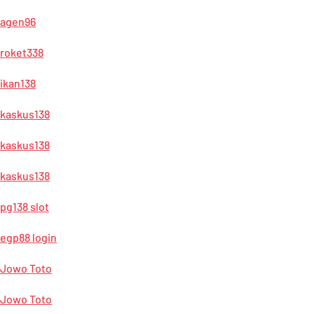
agen96
roket338
ikan138
kaskus138
kaskus138
kaskus138
pg138 slot
egp88 login
Jowo Toto
Jowo Toto