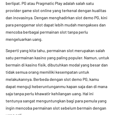
berlipat. PG atau Pragmatic Play adalah salah satu
provider game slot online yang terkenal dengan kualitas
dan inovasinya. Dengan menghadirkan slot demo PG, kini
para penggemar slot dapat lebih mudah mengakses dan
mencoba berbagai permainan slot tanpa perlu
mengeluarkan uang.
Seperti yang kita tahu, permainan slot merupakan salah
satu permainan kasino yang paling populer. Namun, untuk
bermain di kasino fisik, dibutuhkan modal yang besar dan
tidak semua orang memiliki kesempatan untuk
melakukannya. Berbeda dengan slot demo PG, kamu
dapat menguji keberuntunganmu kapan saja dan di mana
saja tanpa perlu khawatir kehilangan uang. Hal ini
tentunya sangat menguntungkan bagi para pemula yang
ingin mencoba permainan slot sebelum bermain dengan