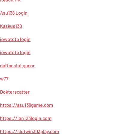
Asu138 Login
Kaskus138
jowototo login
jowototo login
daftar slot gacor
w77
Dokterscatter
https://asu138game.com
https://ion123login.com
https://slotwin303play.com