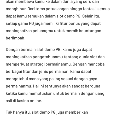
akan membawa kamu ke dalam dunia yang seru dan
menghibur. Dari tema petualangan hingga fantasi, semua
dapat kamu temukan dalam slot demo PG. Selain itu,
setiap game PG juga memiliki fitur bonus yang dapat
meningkatkan peluangmu untuk meraih keuntungan
berlimpah.
Dengan bermain slot demo PG, kamu juga dapat
meningkatkan pengetahuanmu tentang dunia slot dan
memperkuat strategi permainanmu. Dengan mencoba
berbagai fitur dan jenis permainan, kamu dapat
mengetahui mana yang paling sesuai dengan gaya
permainanmu. Hal ini tentunya akan sangat berguna
ketika kamu memutuskan untuk bermain dengan uang
asli di kasino online.
Tak hanya itu, slot demo PG juga memberikan