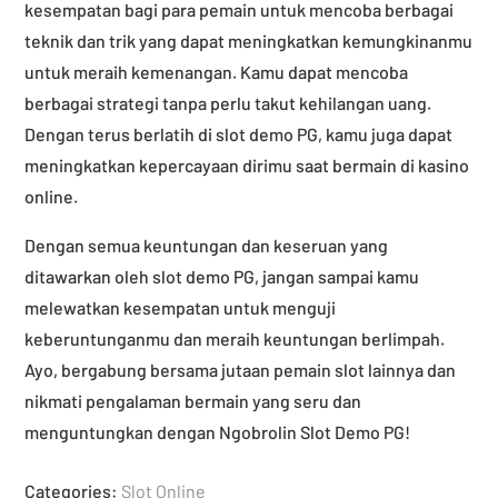
kesempatan bagi para pemain untuk mencoba berbagai
teknik dan trik yang dapat meningkatkan kemungkinanmu
untuk meraih kemenangan. Kamu dapat mencoba
berbagai strategi tanpa perlu takut kehilangan uang.
Dengan terus berlatih di slot demo PG, kamu juga dapat
meningkatkan kepercayaan dirimu saat bermain di kasino
online.
Dengan semua keuntungan dan keseruan yang
ditawarkan oleh slot demo PG, jangan sampai kamu
melewatkan kesempatan untuk menguji
keberuntunganmu dan meraih keuntungan berlimpah.
Ayo, bergabung bersama jutaan pemain slot lainnya dan
nikmati pengalaman bermain yang seru dan
menguntungkan dengan Ngobrolin Slot Demo PG!
Categories:
Slot Online